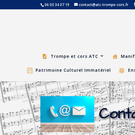
06 03 34 07 19
contact@atc-trompe-cors.fr
Trompe et cors ATC
Manif
Patrimoine Culturel Immatériel
En
Cont