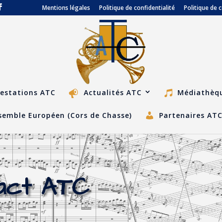
Mentions légales
Politique de confidentialité
Politique de 
estations ATC
Actualités ATC
Médiathèq
semble Européen (Cors de Chasse)
Partenaires AT
act ATC