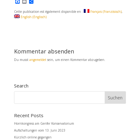
F
E
T
a
m
e
c
a
i
Cette publication est également disponible en :
Français
(
Französisch
)
e
i
l
English
(
Englisch
)
b
l
e
o
n
o
k
Kommentar absenden
Du musst
angemeldet
sein, um einen Kommentar abzugeben.
Search
Recent Posts
Hornkongress am Genfer Konservatorium
Aufschaltungen vom 13. Juni 2023
Kürzlich online gegangen