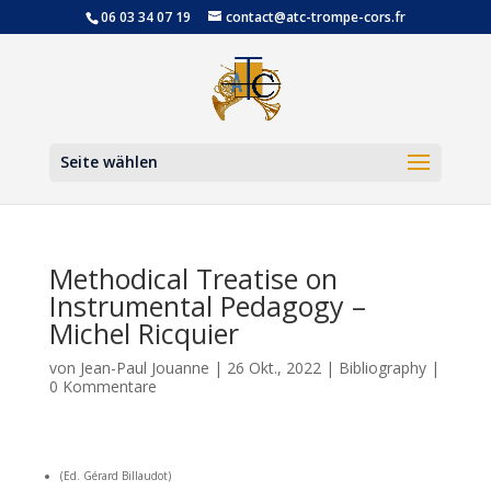
06 03 34 07 19
contact@atc-trompe-cors.fr
Werkzeugl
Seite wählen
Methodical Treatise on
Instrumental Pedagogy –
Michel Ricquier
von
Jean-Paul Jouanne
|
26 Okt., 2022
|
Bibliography
|
0 Kommentare
(Ed. Gérard Billaudot)