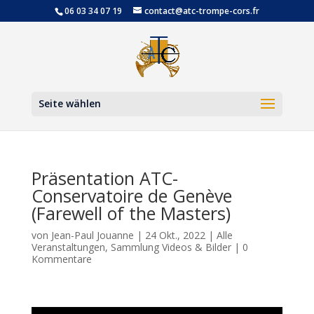
06 03 34 07 19
contact@atc-trompe-cors.fr
Werkzeugl
Seite wählen
Präsentation ATC-
Conservatoire de Genève
(Farewell of the Masters)
von
Jean-Paul Jouanne
|
24 Okt., 2022
|
Alle
Veranstaltungen
,
Sammlung Videos & Bilder
|
0
Kommentare