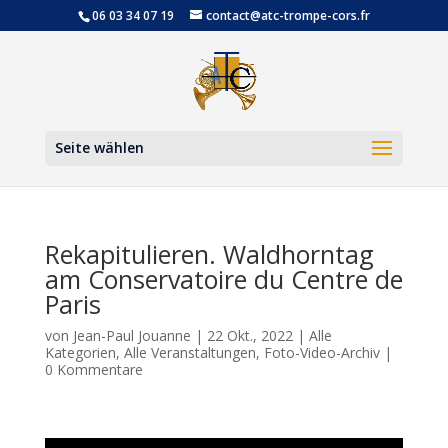
06 03 34 07 19
contact@atc-trompe-cors.fr
Werkzeugl
Seite wählen
Rekapitulieren. Waldhorntag
am Conservatoire du Centre de
Paris
von
Jean-Paul Jouanne
|
22 Okt., 2022
|
Alle
Kategorien
,
Alle Veranstaltungen
,
Foto-Video-Archiv
|
0 Kommentare