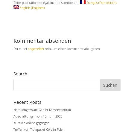
c
a
i
Cette publication est également disponible en :
Français
(
Französisch
)
e
i
l
English
(
Englisch
)
b
l
e
o
n
o
k
Kommentar absenden
Du musst
angemeldet
sein, um einen Kommentar abzugeben.
Search
Recent Posts
Hornkongress am Genfer Konservatorium
Aufschaltungen vom 13. Juni 2023
Kürzlich online gegangen
Treffen von Trompes et Cors in Polen