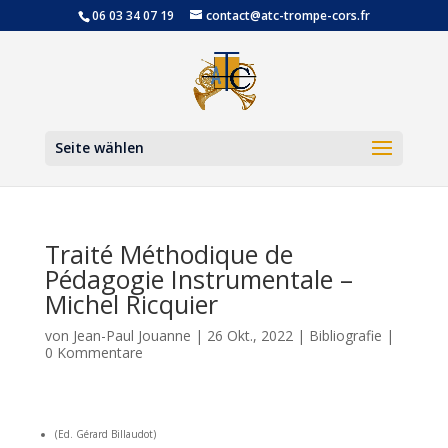
06 03 34 07 19
contact@atc-trompe-cors.fr
Werkzeugl
Seite wählen
Traité Méthodique de
Pédagogie Instrumentale –
Michel Ricquier
von
Jean-Paul Jouanne
|
26 Okt., 2022
|
Bibliografie
|
0 Kommentare
(Ed. Gérard Billaudot)