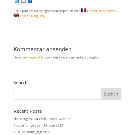
F
E
T
a
m
e
c
a
i
Cette publication est également disponible en :
Français
(
Französisch
)
e
i
l
English
(
Englisch
)
b
l
e
o
n
o
k
Kommentar absenden
Du musst
angemeldet
sein, um einen Kommentar abzugeben.
Search
Recent Posts
Hornkongress am Genfer Konservatorium
Aufschaltungen vom 13. Juni 2023
Kürzlich online gegangen