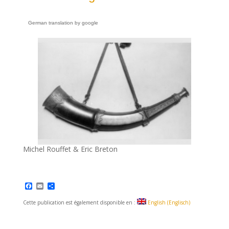
German translation by google
Michel Rouffet & Eric Breton
F
E
T
a
m
e
c
a
i
Cette publication est également disponible en :
English
(
Englisch
)
e
i
l
b
l
e
o
n
o