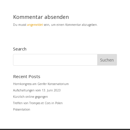
k
Kommentar absenden
Du musst
angemeldet
sein, um einen Kommentar abzugeben.
Search
Recent Posts
Hornkongress am Genfer Konservatorium
Aufschaltungen vom 13. Juni 2023
Kürzlich online gegangen
Treffen von Trompes et Cors in Polen
Präsentation