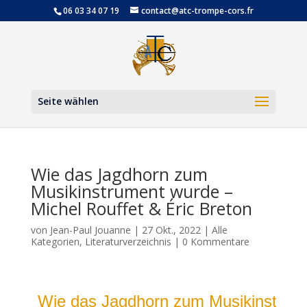
06 03 34 07 19
contact@atc-trompe-cors.fr
Werkzeugl
Seite wählen
Wie das Jagdhorn zum
Musikinstrument wurde –
Michel Rouffet & Éric Breton
von
Jean-Paul Jouanne
|
27 Okt., 2022
|
Alle
Kategorien
,
Literaturverzeichnis
|
0 Kommentare
Wie das Jagdhorn zum Musikinstrum