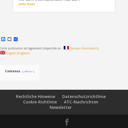
mehr lesen
Facebook
Email
Teilen
Cette publication est également disponible en :
Français
(
Französisch
)
English
(
Englisch
)
Contenus
afficher
Rechtliche Hinweise
Datenschutzrichtlinie
Cookie-Richtlinie
ATC-Nachrichten
Newsletter