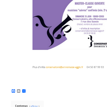
Plus d’infos
conservatoire@annemasse-agglo.fr
04 50 87 99 93
F
E
P
a
m
a
c
a
r
e
i
t
b
l
a
Contenus
afficher