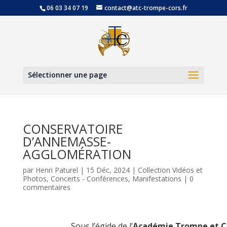
06 03 34 07 19
contact@atc-trompe-cors.fr
Ouvrir la
Sélectionner une page
CONSERVATOIRE
D’ANNEMASSE-
AGGLOMÉRATION
par
Henri Paturel
|
15 Déc, 2024
|
Collection Vidéos et
Photos
,
Concerts - Conférences
,
Manifestations
|
0
commentaires
Sous l’égide de l’
Académie Trompe et C