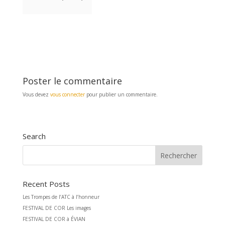
o
g
o
e
k
r
Poster le commentaire
Vous devez
vous connecter
pour publier un commentaire.
Search
Recent Posts
Les Trompes de l’ATC à l’honneur
FESTIVAL DE COR Les images
FESTIVAL DE COR à ÉVIAN