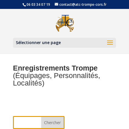
06 03 34 07 19
contact@atc-trompe-cors.fr
Ouvrir la
Sélectionner une page
Enregistrements Trompe
(Équipages, Personnalités,
Localités)