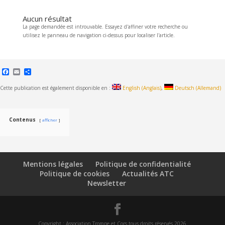
Aucun résultat
La page demandée est introuvable. Essayez d'affiner votre recherche ou
utilisez le panneau de navigation ci-dessus pour localiser l'article.
Facebook
Email
Partager
Cette publication est également disponible en :
English
(
Anglais
)
Deutsch
(
Allemand
)
Contenus
afficher
Mentions légales
Politique de confidentialité
Politique de cookies
Actualités ATC
Newsletter
Copyright : Association Trompe et Cors tous droits réservés 2026