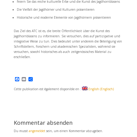
Feiern Sie das reiche kulturelle Erbe und die Kunst des Jagdhornblasens
Die Vielfalt der Jagdhörner und Kulturen präsentieren
Historische und moderne Elemente von Jagdhörnern präsentieren
Das Ziel des ATC ist es, die breite Öffentlichkeit über die Kunst des
Jagdhornblasens zu informieren. Sie versuchen, dies auf partizipative und
integrative Weise zu tun. Dies bedeutet unter anderem die Beteiligung von
Schriftstellern, Forschern und akademischen Spezialisten, während sie
versuchen, sowohl historisches als auch zeitgenössisches Material zu
erschließen.
F
E
T
a
m
e
c
a
i
Cette publication est également disponible en :
English
(
Englisch
)
e
i
l
b
l
e
o
n
o
k
Kommentar absenden
Du musst
angemeldet
sein, um einen Kommentar abzugeben.