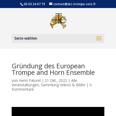
06 03 34 07 19
contact@atc-trompe-cors.fr
Werkzeugl
Seite wählen
Gründung des European
Trompe and Horn Ensemble
von
Henri Paturel
|
21 Okt., 2022
|
Alle
Veranstaltungen
,
Sammlung Videos & Bilder
|
0
Kommentare