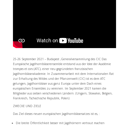
25-26 September 2021 – Budapest ,Generalversammlung des CIC Das
Europäische Jagdhornbläserensemble entstand aus der Idee der Académie
trompes et cors (ATC), einer neu gegründeten französischen
Jagdhornbläserakademie. In Zusammenarbeit mit dem Internationalen Rat
zur Erhaltung des Wildes und der Pflanzenwelt (CIC) ist es dem ATC
gelungen, Jagdhornbläser aus ganz Europa unter dem Dach eines
europäischen Ensembles zu vereinen. Im September 2021 kamen die
Mitglieder aus sieben verschiedenen Ländern. (Ungarn, Slowakei, Belgien,
Frankreich, Tschechische Republik, Polen)
ZWECKE UND ZIELE
Das Ziel dieses neuen europäischen Jagdhornbläsersatzes ist es, :
Die breite Öffentlichkeit besser mit Jagdhörnern vertraut machen