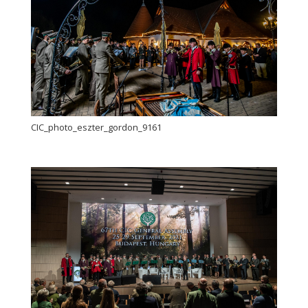
CIC_photo_eszter_gordon_9161