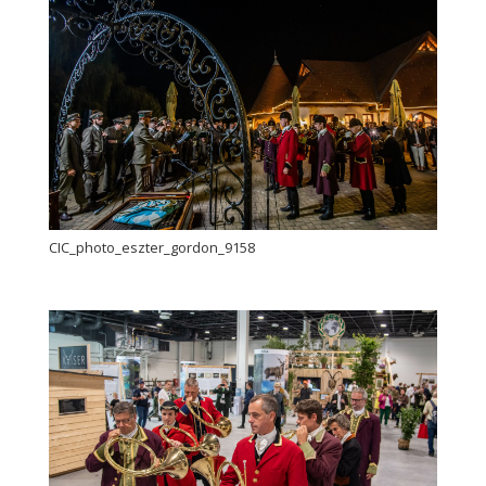
CIC_photo_eszter_gordon_9158