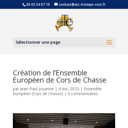
06 03 34 07 19
contact@atc-trompe-cors.fr
Ouvrir la
Sélectionner une page
Création de l’Ensemble
Européen de Cors de Chasse
par
Jean-Paul Jouanne
|
4 Avr, 2023
|
Ensemble
Européen (Cors de Chasse)
|
0 commentaires