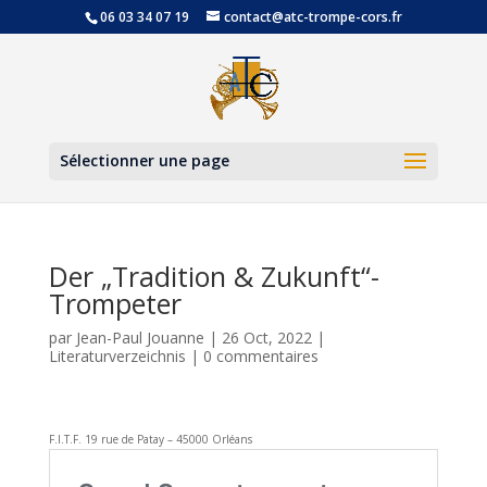
06 03 34 07 19
contact@atc-trompe-cors.fr
Ouvrir la
Sélectionner une page
Der „Tradition & Zukunft“-
Trompeter
par
Jean-Paul Jouanne
|
26 Oct, 2022
|
Literaturverzeichnis
|
0 commentaires
F.I.T.F. 19 rue de Patay – 45000 Orléans