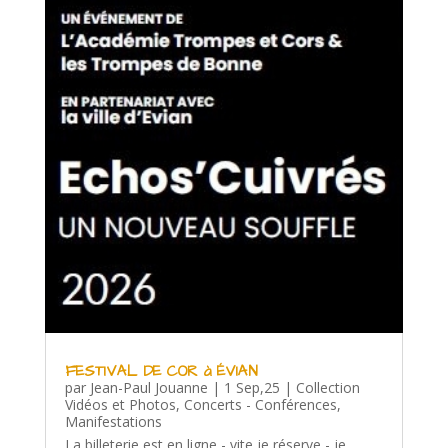
FESTIVAL DE COR à ÉVIAN
par
Jean-Paul Jouanne
|
1 Sep,25
|
Collection
Vidéos et Photos
,
Concerts - Conférences
,
Manifestations
La billeterie est en ligne - vite je réserve - je