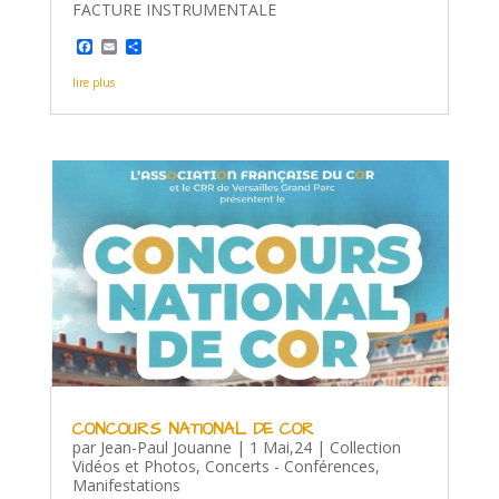
FACTURE INSTRUMENTALE
F
E
P
a
m
a
c
a
r
lire plus
e
i
t
b
l
a
o
g
o
e
k
r
CONCOURS NATIONAL DE COR
par
Jean-Paul Jouanne
|
1 Mai,24
|
Collection
Vidéos et Photos
,
Concerts - Conférences
,
Manifestations