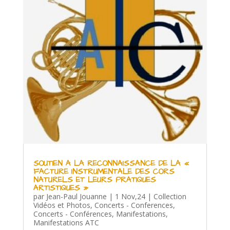
SOUTIEN A LA RECONNAISSANCE DE LA «
FACTURE INSTRUMENTALE DES CORS
NATURELS ET LEURS PRATIQUES
ARTISTIQUES »
par
Jean-Paul Jouanne
|
1 Nov,24
|
Collection
Vidéos et Photos
,
Concerts - Conferences
,
Concerts - Conférences
,
Manifestations
,
Manifestations ATC