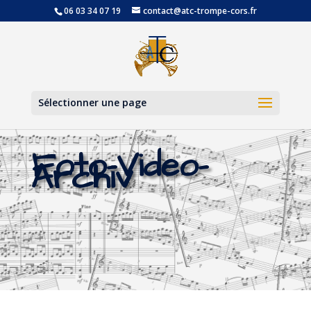
06 03 34 07 19
contact@atc-trompe-cors.fr
Ouvrir la
Sélectionner une page
Foto-Video-
Archiv