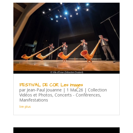
FESTIVAL DE COR Les images
par
Jean-Paul Jouanne
|
1 Mai,26
|
Collection
Vidéos et Photos
,
Concerts - Conférences
,
Manifestations
lire plus