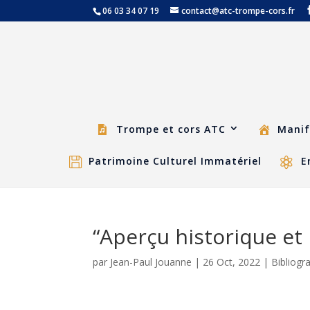
06 03 34 07 19
contact@atc-trompe-cors.fr
Trompe et cors ATC
Manif
Patrimoine Culturel Immatériel
E
“Aperçu historique et
par
Jean-Paul Jouanne
|
26 Oct, 2022
|
Bibliogr