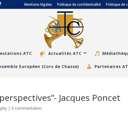
Mentions légales
Politique de confidentialité
Politique de 
estations ATC
Actualités ATC
Médiathèq
nsemble Européen (Cors de Chasse)
Partenaires A
 perspectives”- Jacques Poncet
aphy
|
0 commentaires