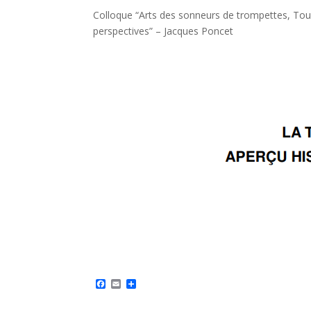
Colloque “Arts des sonneurs de trompettes, Tours
perspectives” – Jacques Poncet
F
E
P
a
m
a
c
a
r