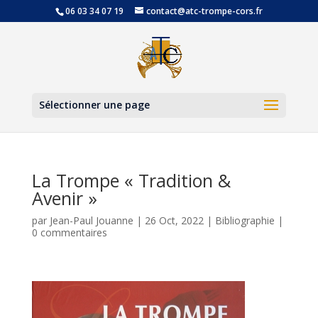
06 03 34 07 19
contact@atc-trompe-cors.fr
Ouvrir la
Sélectionner une page
La Trompe « Tradition &
Avenir »
par
Jean-Paul Jouanne
|
26 Oct, 2022
|
Bibliographie
|
0 commentaires