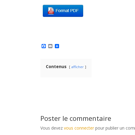
F
E
P
a
m
a
c
a
r
e
i
t
b
l
a
Contenus
o
g
afficher
o
e
k
r
Poster le commentaire
Vous devez
vous connecter
pour publier un com