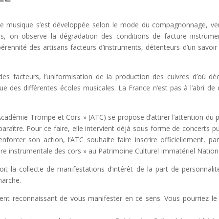
s de musique s’est développée selon le mode du compagnonnage, ve
es, on observe la dégradation des conditions de facture instrume
rennité des artisans facteurs d’instruments, détenteurs d’un savoir 
 des facteurs, l’uniformisation de la production des cuivres d’où dé
ue des différentes écoles musicales. La France n’est pas à l’abri de 
Académie Trompe et Cors » (ATC) se propose d’attirer l’attention du p
sparaître. Pour ce faire, elle intervient déjà sous forme de concerts pu
renforcer son action, l’ATC souhaite faire inscrire officiellement, pa
cture instrumentale des cors » au Patrimoine Culturel Immatériel Nation
it la collecte de manifestations d’intérêt de la part de personnalit
marche.
iment reconnaissant de vous manifester en ce sens. Vous pourriez le 
: