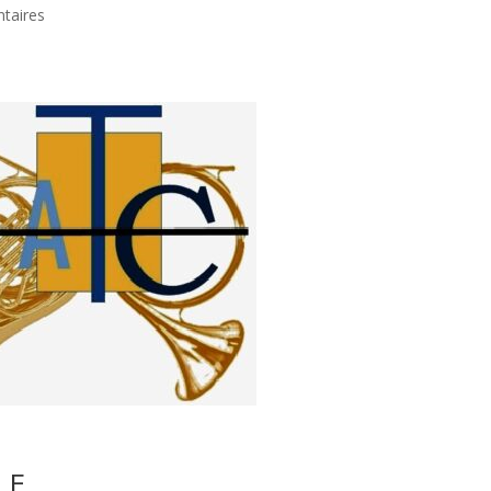
taires
LE