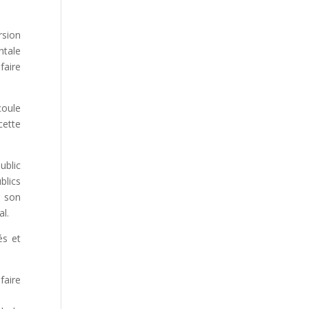
rsion
ntale
faire
coule
cette
ublic
blics
r son
al.
és et
faire