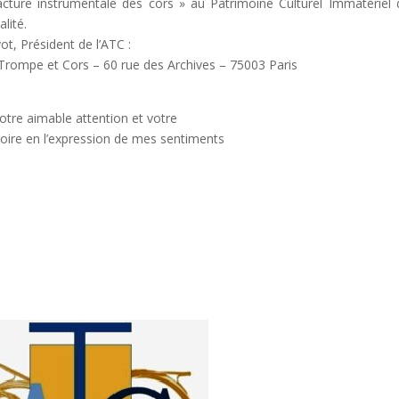
a Facture instrumentale des cors » au Patrimoine Culturel Immatériel 
lité.
t, Président de l’ATC :
e Trompe et Cors – 60 rue des Archives – 75003 Paris
otre aimable attention et votre
roire en l’expression de mes sentiments