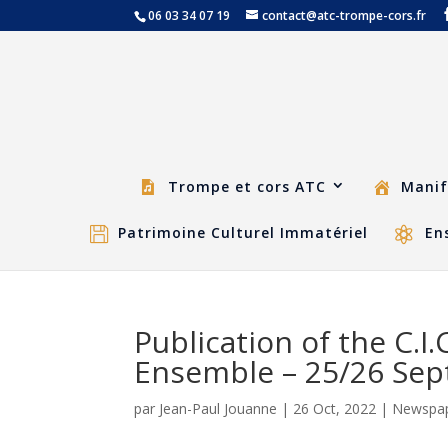
06 03 34 07 19
contact@atc-trompe-cors.fr
Trompe et cors ATC
Manif
Patrimoine Culturel Immatériel
En
Publication of the C.I
Ensemble – 25/26 Se
par
Jean-Paul Jouanne
|
26 Oct, 2022
|
Newspa