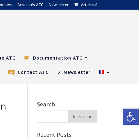
cookies
Actualités ATC
Newsletter
Articles 0
ue ATC
Documentation ATC
C
Contact ATC
Newsletter
rn
Search
Ouvrir la
Recent Posts