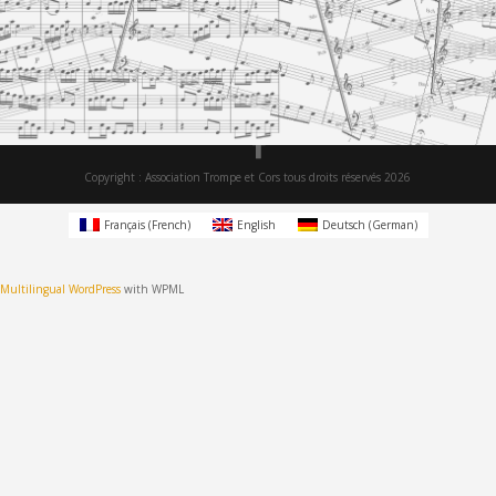
Cette publication est également disponible en :
Français
(
French
)
Deutsch
(
German
)
Legal information
Privacy Policy
Cookie Policy
ATC News
Newsletter
Copyright : Association Trompe et Cors tous droits réservés 2026
Français
(
French
)
English
Deutsch
(
German
)
Multilingual WordPress
with WPML