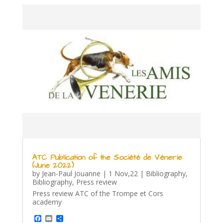
ATC Publication of the Société de Vénerie
(June 2022)
by
Jean-Paul Jouanne
|
1 Nov,22
|
Bibliography
,
Bibliography
,
Press review
Press review ATC of the Trompe et Cors
academy
F
E
S