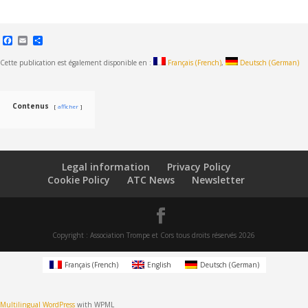
Facebook
Email
Share
Cette publication est également disponible en :
Français
(
French
)
Deutsch
(
German
)
Contenus
afficher
Legal information
Privacy Policy
Cookie Policy
ATC News
Newsletter
Copyright : Association Trompe et Cors tous droits réservés 2026
Français
(
French
)
English
Deutsch
(
German
)
Multilingual WordPress
with WPML