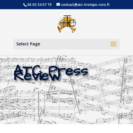
06 03 34 07 19
contact@atc-trompe-cors.fr
Open
Select Page
ATC Press
Review