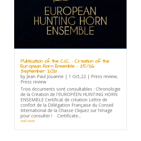
Publication of the C.I.C. : Creation of the
European Horn Ensemble – 25/26
September 2021
by
Jean-Paul Jouanne
|
1 Oct,22
|
Press review
,
Press review
Trois documents sont consultables : Chronologie
de la Création de l'EUROPÉEN HUNTING HORN
ENSEMBLE Certificat de création Lettre de
confort de la Délégation Française du Conseil
International de la Chasse Cliquez sur l'image
pour consulter ! Certificate...
read more