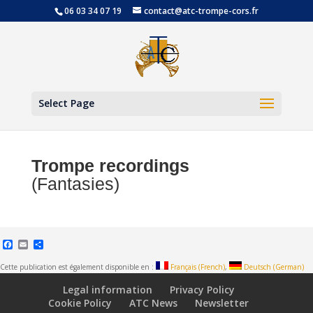
06 03 34 07 19
contact@atc-trompe-cors.fr
Open
Select Page
Trompe recordings
(Fantasies)
Facebook
Email
Share
Cette publication est également disponible en :
Français
(
French
)
Deutsch
(
German
)
Legal information
Privacy Policy
Cookie Policy
ATC News
Newsletter