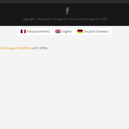
Copyright : Association Trompe et Cors tous droits réservés 2026
Français
(
French
)
English
Deutsch
(
German
)
Multilingual WordPress
with WPML